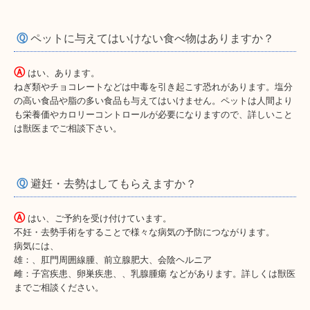
Ⓠ
ペットに与えてはいけない食べ物はありますか？
Ⓐ
はい、あります。
ねぎ類やチョコレートなどは中毒を引き起こす恐れがあります。塩分
の高い食品や脂の多い食品も与えてはいけません。ペットは人間より
も栄養価やカロリーコントロールが必要になりますので、詳しいこと
は獣医までご相談下さい。
Ⓠ
避妊・去勢はしてもらえますか？
Ⓐ
はい、ご予約を受け付けています。
不妊・去勢手術をすることで様々な病気の予防につながります。
病気には、
雄：、肛門周囲線腫、前立腺肥大、会陰ヘルニア
雌：子宮疾患、卵巣疾患、、乳腺腫瘍 などがあります。詳しくは獣医
までご相談ください。